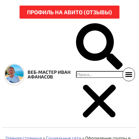
ПРОФИЛЬ НА АВИТО (ОТЗЫВЫ)
ВЕБ-МАСТЕР ИВАН
АФАНАСОВ
ССЫЛКИ НА СВЕЖ
НАРЕЗКА Р
Главная страница
»
Социальные сети
»
Оформление группы в