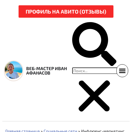
ПРОФИЛЬ НА АВИТО (ОТЗЫВЫ)
ВЕБ-МАСТЕР ИВАН
АФАНАСОВ
ССЫЛКИ НА СВЕЖ
НАРЕЗКА Р
Главная страница
»
Социальные сети
»
Инфлюенс-маркетинг