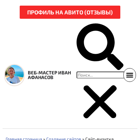
ПРОФИЛЬ НА АВИТО (ОТЗЫВЫ)
ВЕБ-МАСТЕР ИВАН
АФАНАСОВ
ССЫЛКИ НА СВЕЖ
НАРЕЗКА Р
Главная страница
»
Создание сайтов
»
Сайт-визитка