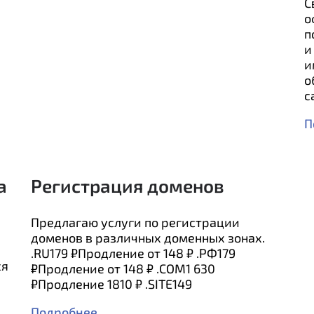
С
о
п
и
и
о
с
П
а
Регистрация доменов
Предлагаю услуги по регистрации
доменов в различных доменных зонах.
.RU179 ₽Продление от 148 ₽ .РФ179
ся
₽Продление от 148 ₽ .COM1 630
₽Продление 1810 ₽ .SITE149
Подробнее