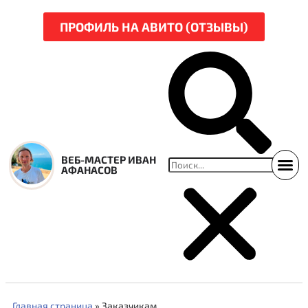
ПРОФИЛЬ НА АВИТО (ОТЗЫВЫ)
ВЕБ-МАСТЕР ИВАН
АФАНАСОВ
ССЫЛКИ НА СВЕЖ
НАРЕЗКА Р
Главная страница
»
Заказчикам