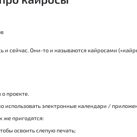
ов
сь и сейчас. Они-то и называются кайросами («кай
 о проекте.
но использовать электронные календари / прилож
 же пригодятся:
тобы освоить слепую печать;