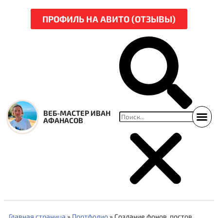
ПРОФИЛЬ НА АВИТО (ОТЗЫВЫ)
ВЕБ-МАСТЕР ИВАН
АФАНАСОВ
ССЫЛКИ НА СВЕЖ
НАРЕЗКА Р
Главная страница
»
Портфолио
»
Создание фонов, постов,