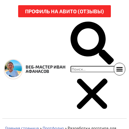
ПРОФИЛЬ НА АВИТО (ОТЗЫВЫ)
ВЕБ-МАСТЕР ИВАН
АФАНАСОВ
ССЫЛКИ НА СВЕЖ
НАРЕЗКА Р
Главная страница
»
Портфолио
»
Разработки логотипа для