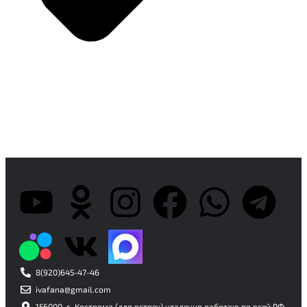
ВЕБ-МАСТЕР ИВАН АФАНАСОВ
8(920)645-47-46
ivafana@gmail.com
156000, г. Кострома (для встреч) удаленно работаю по всей РФ