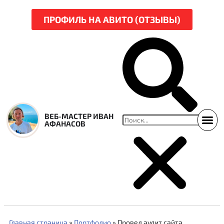
ПРОФИЛЬ НА АВИТО (ОТЗЫВЫ)
ВЕБ-МАСТЕР ИВАН
АФАНАСОВ
ССЫЛКИ НА СВЕЖ
НАРЕЗКА Р
Главная страница
»
Портфолио
»
Провел аудит сайта