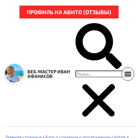
ПРОФИЛЬ НА АВИТО (ОТЗЫВЫ)
ВЕБ-МАСТЕР ИВАН
АФАНАСОВ
ССЫЛКИ НА СВЕЖ
НАРЕЗКА Р
Главная страница
»
Блог о создании и продвижении сайтов
»