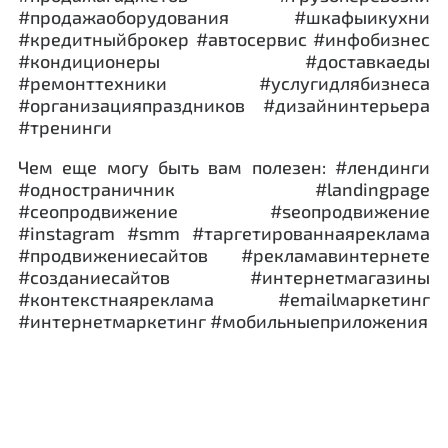
#продажаоборудования #шкафыикухни
#кредитныйброкер #автосервис #инфобизнес
#кондиционеры #доставкаеды
#ремонттехники #услугидлябизнеса
#организацияпраздников #дизайнинтерьера
#тренинги
Чем еще могу быть вам полезен: #лендинги
#одностраничник #landingpage
#сеопродвижение #seoпродвижение
#instagram #smm #таргетированнаяреклама
#продвижениесайтов #рекламавинтернете
#созданиесайтов #интернетмагазины
#контекстнаяреклама #emailмаркетинг
#интернетмаркетинг #мобильныеприложения