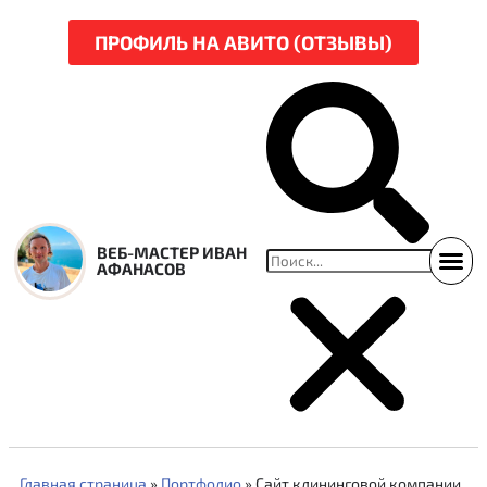
ПРОФИЛЬ НА АВИТО (ОТЗЫВЫ)
ВЕБ-МАСТЕР ИВАН
АФАНАСОВ
ССЫЛКИ НА СВЕЖ
НАРЕЗКА Р
Главная страница
»
Портфолио
»
Cайт клининговой компании